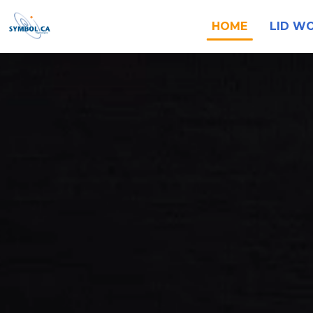
HOME
LID W