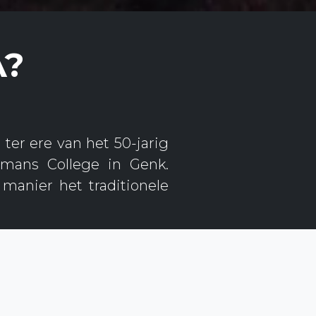
A?
er ere van het 50-jarig
gmans College in Genk.
manier het traditionele
rnee doorheen Europa en
 tournees combineren we
ijk zijn we veel meer dan
dens, waardoor we elkaar