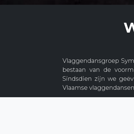
W
Vlaggendansgroep Symbo
bestaan van de voorma
Sindsdien zijn we geëv
Vlaamse vlaggendansen
Elke zomer trekken we 
om de zeven jaar steke
optredens op toplocaties
dat! Ook doorheen het j