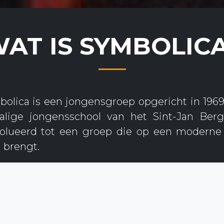
AT IS SYMBOLIC
lica is een jongensgroep opgericht in 1969 t
lige jongensschool van het Sint-Jan Ber
olueerd tot een groep die op een moderne 
 brengt.
met iedereen als één vriendengroep op tou
n we de grote plas over naar Amerika. Op die
 met veel culturele activiteiten. Maar natuurl
aar houden we tal van activiteiten en optre