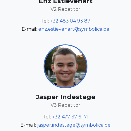
Enz Estievenart
V2 Repetitor
Tel:
+32 483 04 93 87
E-mail:
enz.estievenart@symbolica.be
Jasper Indestege
V3 Repetitor
Tel:
+32 477 37 61 71
E-mail:
jasper.indestege@symbolica.be